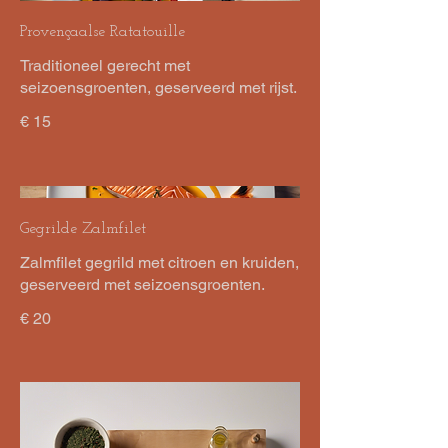
Provençaalse Ratatouille
Traditioneel gerecht met
seizoensgroenten, geserveerd met rijst.
€ 15
Gegrilde Zalmfilet
Zalmfilet gegrild met citroen en kruiden,
geserveerd met seizoensgroenten.
€ 20