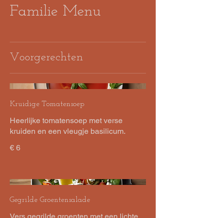
Familie Menu
Voorgerechten
Kruidige Tomatensoep
Heerlijke tomatensoep met verse
kruiden en een vleugje basilicum.
€ 6
Gegrilde Groentensalade
Vers gegrilde groenten met een lichte