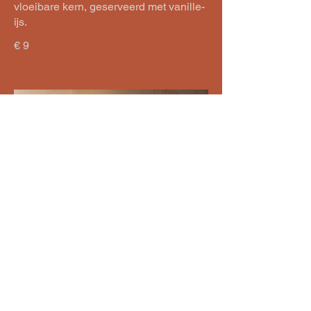
vloeibare kern, geserveerd met vanille-
ijs.
€ 9
Tarte Tatin