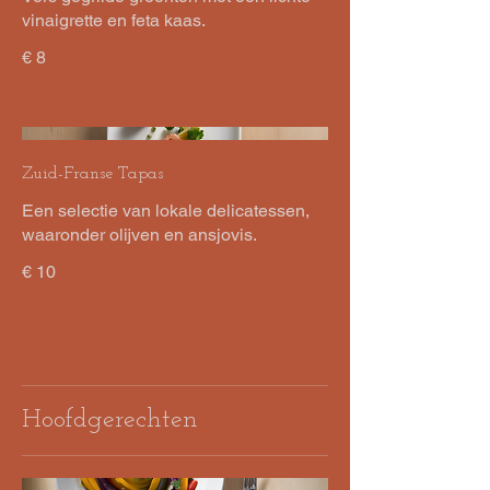
vinaigrette en feta kaas.
€ 8
Zuid-Franse Tapas
Een selectie van lokale delicatessen,
waaronder olijven en ansjovis.
€ 10
Hoofdgerechten