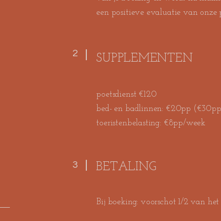
een positieve evaluatie van onze p
2
SUPPLEMENTEN
poetsdienst €120
bed- en badlinnen: €20pp (€30pp
toeristenbelasting​: €8pp/week
3
BETALING
Bij boeking: voorschot
1/2 van het