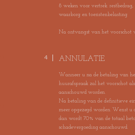
8 weken voor vertrek:
restbedrag,
waarborg en toeristenbelasting
Na ontvangst van het voorschot w
ag
4
ANNULATIE
Wanneer u na de betaling van het
huurafspraak zal het voorschot al
aanschouwd worden.
Na betaling van de definitieve e
ag
meer opgezegd worden. Wenst u d
dan wordt 70% van de totaal beta
schadevergoeding aanschouwd.