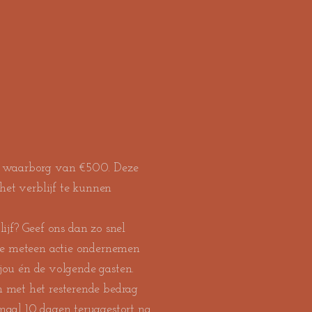
n waarborg van €500. Deze
het verblijf te kunnen
blijf? Geef ons dan zo snel
we meteen actie ondernemen
 jou én de volgende gasten.
 met het resterende bedrag
aal 10 dagen teruggestort na