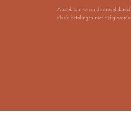
Alsook zijn wij in de mogelijkhei
als de betalingen niet tijdig worde